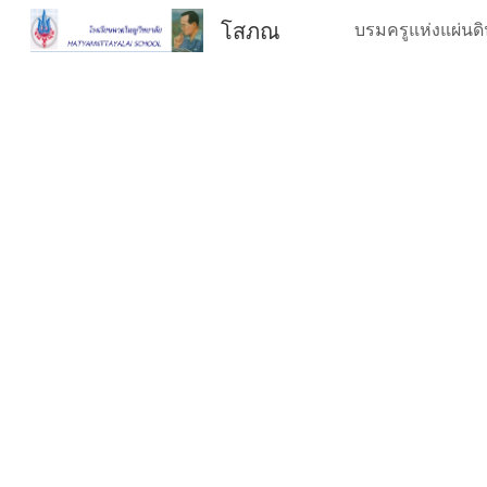
โสภณ
Sk