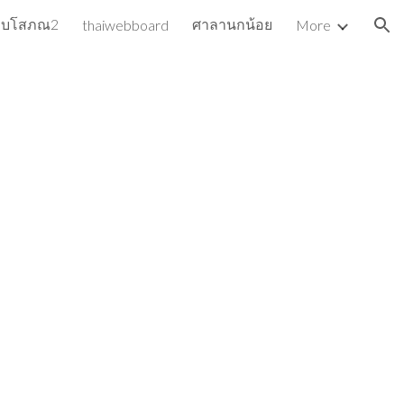
ว็บโสภณ2
ศาลานกน้อย
thaiwebboard
More
ion