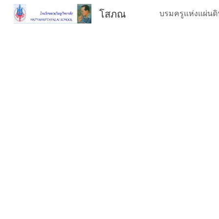
โสภณ
Sk