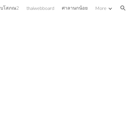
ว็บโสภณ2
ศาลานกน้อย
thaiwebboard
More
ion