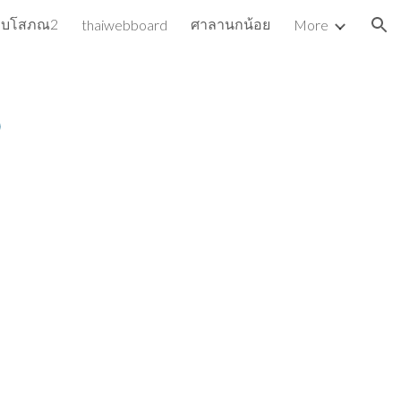
ว็บโสภณ2
ศาลานกน้อย
thaiwebboard
More
ion
น