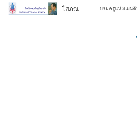
โสภณ
Sk